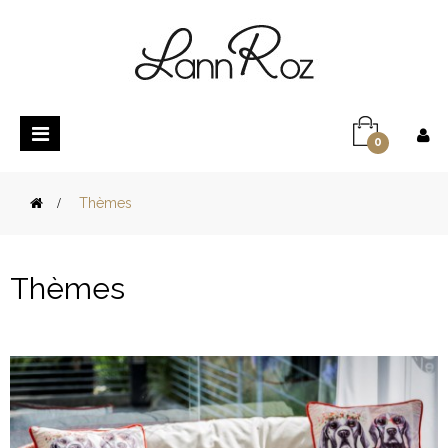
Basculer
0
la
navigation
>
Thèmes
Thèmes