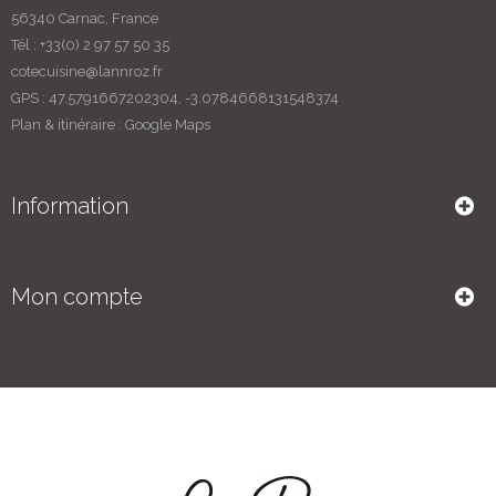
56340 Carnac
, France
Tél :
+33(0) 2 97 57 50 35
cotecuisine@lannroz.fr
GPS : 47.5791667202304, -3.0784668131548374
Plan & itinéraire :
Google Maps
Information
Mon compte